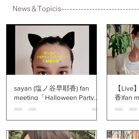
News＆Topicis------------------------------
sayan (塩ノ谷早耶香) fan
【Live
meeting「Halloween Party」-
香)fan m
On Line-