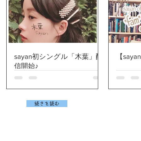
sayan初シングル「木葉」配
【sayan
信開始♪
続きを読む